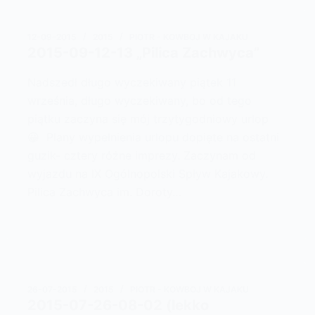
12-09-2015
2015
PIOTR - KOWBOJ W KAJAKU
2015-09-12-13 „Pilica Zachwyca”
Nadszedł długo wyczekiwany piątek 11
września, długo wyczekiwany, bo od tego
piątku zaczyna się mój trzytygodniowy urlop
😀 Plany wypełnienia urlopu dopięte na ostatni
guzik- cztery różne imprezy. Zaczynam od
wyjazdu na IX Ogólnopolski Spływ Kajakowy.
Pilica Zachwyca im. Doroty…
26-07-2015
2015
PIOTR - KOWBOJ W KAJAKU
2015-07-26-08-02 (lekko