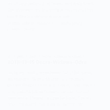
urodziny a wszyscy na pewno nieźle się bawili.
Tak słyszałem, bo ja z moją ekipą przybyliśmy
nad Rybnickie jezioro w sobotnie
przedpołudnie. Jezioro wyglądało jakby
płynęło, zaczął…
15-11-2015
2015
PIOTR - KOWBOJ W KAJAKU
2015-11-15 Dobra-Widawa-Odra
Na tą wycieczkę wyjechałem już 11 listopada,
ale najpierw „Skalne Miasto” w Czechach,
później Śnieżka i Karpacz, Kowary, wrocławska
przygoda na planie nowego serialu „Komisja
morderstw” i wreszcie czas na kajak. Szkoda
tylko, że akurat dzisiaj pada deszcz… W