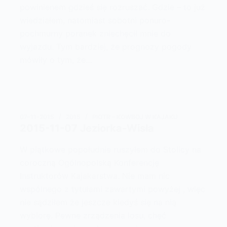
powinienem gdzieś się rozruszać. Gdzie – to już
wiedziałem, natomiast sobotni ponuro-
pochmurny poranek zniechęcił mnie do
wyjazdu. Tym bardziej, że prognozy pogody
mówiły o tym, że…
07-11-2015
2015
PIOTR - KOWBOJ W KAJAKU
2015-11-07 Jeziorka-Wisła
W piątkowe popołudnie ruszyłem do Stolicy na
coroczną Ogólnopolską Konferencję
Instruktorów Kajakarstwa. Nie mam nic
wspólnego z tytułami zawartymi powyżej , więc
nie sądziłem że jeszcze kiedyś się na nią
wybiorę. Pewne zrządzenia losu, chęć