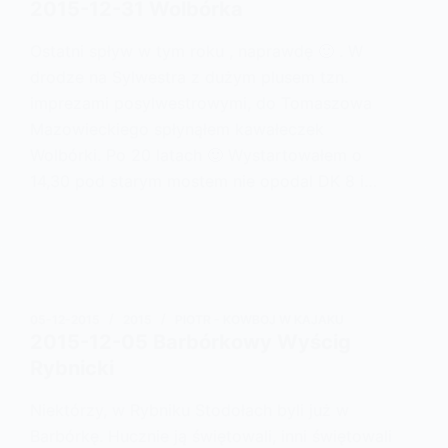
2015-12-31 Wolbórka
Ostatni spływ w tym roku , naprawdę 🙂 . W
drodze na Sylwestra z dużym plusem tzn.
imprezami posylwestrowymi, do Tomaszowa
Mazowieckiego spłynąłem kawałeczek
Wolbórki. Po 20 latach 🙂 Wystartowałem o
14,30 pod starym mostem nie opodal DK 8 i…
05-12-2015
2015
PIOTR - KOWBOJ W KAJAKU
2015-12-05 Barbórkowy Wyścig
Rybnicki
Niektórzy, w Rybniku Stodołach byli już w
Barbórkę. Hucznie ją świętowali, inni świętowali