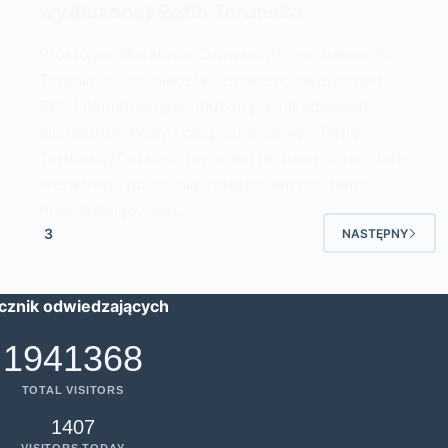
wydłużona) Pętla Toruńska
Prosto po Maratonie Drawskim pojechałem do
Torunia, by od niedzieli zmierzyć się z ponad
500 kilometrową wydłużoną o kilkadziesiąt
kilometrów Wisły i całą Szkarpawę – Pętlę
Toruńską. Ostatnio płynąłem jej trasą cztery lata
wcześniej i już za nią zatęskniłem rok temu.
Przedłużający się…
3
NASTĘPNY
icznik odwiedzających
1941368
TOTAL VISITORS
1407