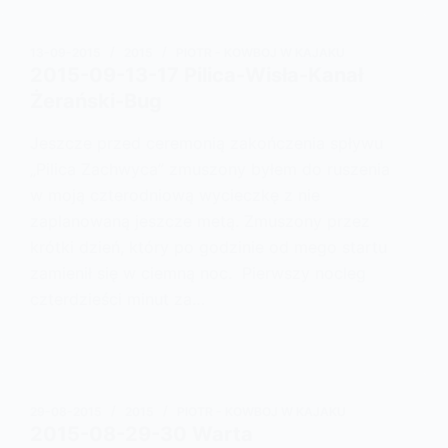
13-09-2015
2015
PIOTR - KOWBOJ W KAJAKU
2015-09-13-17 Pilica-Wisła-Kanał
Żerański-Bug
Jeszcze przed ceremonią zakończenia spływu
„Pilica Zachwyca” zmuszony byłem do ruszenia
w moją czterodniową wycieczkę z nie
zaplanowaną jeszcze metą. Zmuszony przez
krótki dzień, który po godzinie od mego startu
zamienił się w ciemną noc. Pierwszy nocleg
czterdzieści minut za…
29-08-2015
2015
PIOTR - KOWBOJ W KAJAKU
2015-08-29-30 Warta