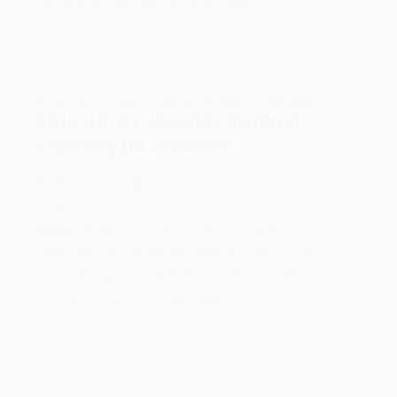
spotkania znajomych , a przede…
03-10-2015
2015
PIOTR - KOWBOJ W KAJAKU
2015-10-03 Jesienny maraton
kajakowy po Jezioraku
W piątek 2 października o osiemnastej ruszyłem
z żoną z Warszawy do Iławy. Niby nie daleko,
jednak wyjazd ze stolicy w stronę morza w
piątkowe późne popołudnie nie należy do
przyjemnych 😈 Godzinny wyjazd z Wawy
prowokuje mnie do nadgonienia…