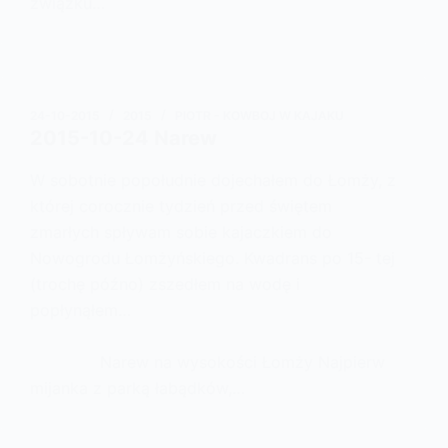
związku…
24-10-2015
2015
PIOTR - KOWBOJ W KAJAKU
2015-10-24 Narew
W sobotnie popołudnie dojechałem do Łomży, z
której corocznie tydzień przed świętem
zmarłych spływam sobie kajaczkiem do
Nowogrodu Łomżyńskiego. Kwadrans po 15- tej
(trochę późno) zszedłem na wodę i
popłynąłem…
Narew na wysokości Łomży Najpierw
mijanka z parką łabądków,…