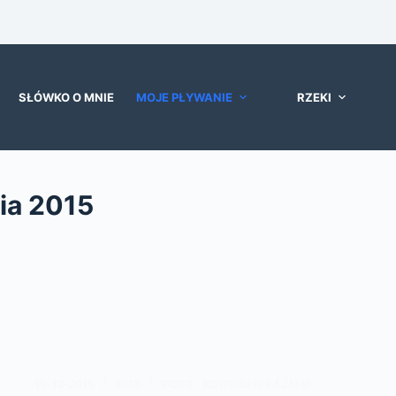
SŁÓWKO O MNIE
MOJE PŁYWANIE
RZEKI
ia
2015
19-12-2015
2015
PIOTR - KOWBOJ W KAJAKU