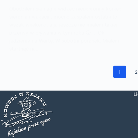
Obudziłem się nagle widząc nieuchronny koniec
sierpnia i wakacji , mocno zaspałem ostatni to
wszak weekend, a ja jeszcze nie miałem takiej
przerwy w pływaniu w tym roku 🙁 . Ok.
jedziemy na Wartę. W sobotni poranek. Miałem
startnąć na…
1
2
L