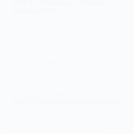
2015-12-19 Kanałami- Gliwickim i
Kędzierzyńskim
Wstając rano w tą ostatnią sobotę jesieni i
widząc piękne słońce za oknem, nie pozostało
mi nic innego jak tylko wskoczyć w auto i
jechać na wodę. Klimat się ociepla, tak więc
mogłem podjechać na wodę, która w
poprzednich latach…
29-11-2015
2015
PIOTR - KOWBOJ W KAJAKU
2015-11-29 Pętla Kłodnicka (krótsza)
Pomyślałem sobie, że po dwóch tygodniach
bezruchu wiosłem, a tydzień przed
Neptunowym wyścigiem Barbórkowym,