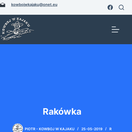
Przejdź
kowbojwkajaku@onet.eu
do
treści
Rakówka
PIOTR - KOWBOJ W KAJAKU
25-05-2019
R