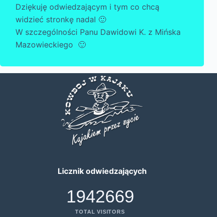
Dziękuję odwiedzającym i tym co chcą
widzieć stronkę nadal 🙂
W szczególności Panu Dawidowi K. z Mińska
Mazowieckiego 🙂
Licznik odwiedzających
1942669
TOTAL VISITORS