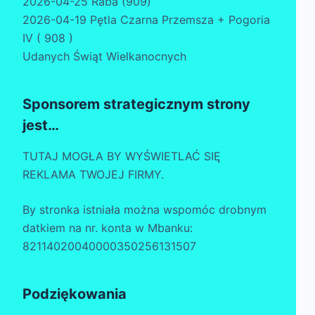
2026-04-25 Raba (909)
2026-04-19 Pętla Czarna Przemsza + Pogoria
IV ( 908 )
Udanych Świąt Wielkanocnych
Sponsorem strategicznym strony
jest…
TUTAJ MOGŁA BY WYŚWIETLAĆ SIĘ
REKLAMA TWOJEJ FIRMY.
By stronka istniała można wspomóc drobnym
datkiem na nr. konta w Mbanku:
82114020040000350256131507
Podziękowania