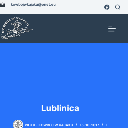
Przejdź
kowbojwkajaku@onet.eu
do
treści
Lublinica
PIOTR - KOWBOJ W KAJAKU
15-10-2017
L