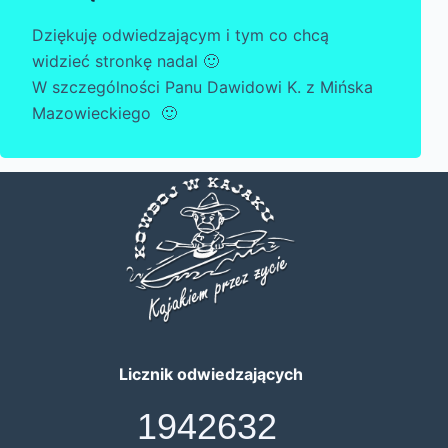
Dziękuję odwiedzającym i tym co chcą
widzieć stronkę nadal 🙂
W szczególności Panu Dawidowi K. z Mińska
Mazowieckiego 🙂
Licznik odwiedzających
1942632