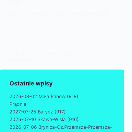
Lega
Lega – na pewnym odcinku inna nazwa rzeki
Jegrznia
15-06-1995
L
PIOTR - KOWBOJ W KAJAKU
Liswarta
Liswarta – dopływ Warty (L)
Ostatnie wpisy
2026-08-02 Mała Panew (918)
Prądnia
2027-07-25 Barycz (917)
2026-07-10 Skawa-Wisła (916)
2026-07-06 Brynica-Cz.Przemsza-Przemsza-