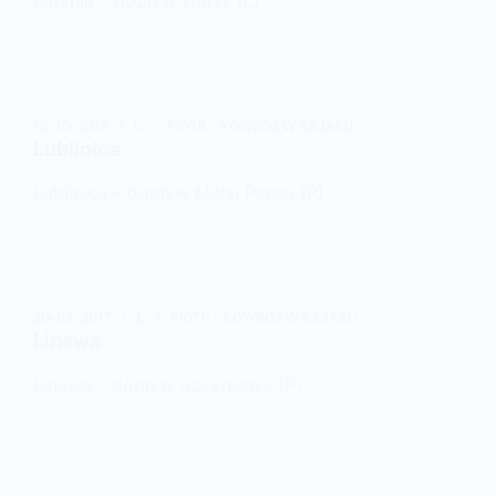
Lutynia – dopływ Warty (L)
15-10-2017
L
PIOTR - KOWBOJ W KAJAKU
Lublinica
Lublinica – dopływ Małej Panwi (P)
20-08-2017
L
PIOTR - KOWBOJ W KAJAKU
Linawa
Linawa – dopływ Szkarpawy (P)