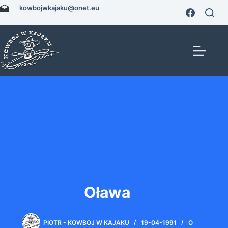
Przejdź
kowbojwkajaku@onet.eu
do
treści
Oława
PIOTR - KOWBOJ W KAJAKU
19-04-1991
O