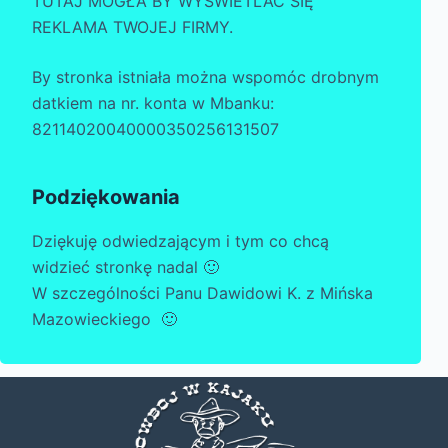
TUTAJ MOGŁA BY WYŚWIETLAĆ SIĘ
REKLAMA TWOJEJ FIRMY.
By stronka istniała można wspomóc drobnym
datkiem na nr. konta w Mbanku:
82114020040000350256131507
Podziękowania
Dziękuję odwiedzającym i tym co chcą
widzieć stronkę nadal 🙂
W szczególności Panu Dawidowi K. z Mińska
Mazowieckiego 🙂