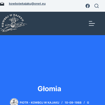
Przejdź
kowbojwkajaku@onet.eu
do
treści
Głomia
PIOTR - KOWBOJ W KAJAKU
10-09-1988
G