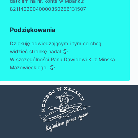
datkiem na nr. konta w Mbanku:
82114020040000350256131507
Podziękowania
Dziękuję odwiedzającym i tym co chcą
widzieć stronkę nadal 🙂
W szczególności Panu Dawidowi K. z Mińska
Mazowieckiego 🙂