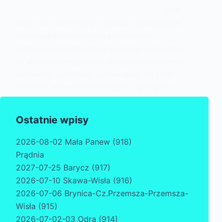
Rok
1996 (To rok w którym zaczął obowiązywać
nowy regulamin zdobywania odznak
kajakowych) Pod koniec kwietnia wyskoczył
mi służbowy wyjazd do Białegostoku, miałem
pomiędzy wyjazdem a powrotem dwa dni
wolnego, zabrałem więc kajak i spłynąłem
sobie Supraśl z kawałkiem Narwi.…
Ostatnie wpisy
2026-08-02 Mała Panew (918)
Prądnia
2027-07-25 Barycz (917)
2026-07-10 Skawa-Wisła (916)
2026-07-06 Brynica-Cz.Przemsza-Przemsza-
Wisła (915)
2026-07-02-03 Odra (914)