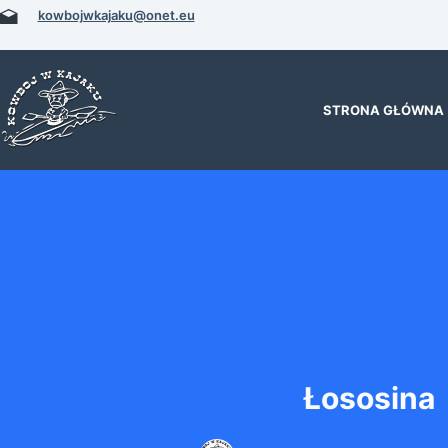
Przejdź
kowbojwkajaku@onet.eu
do
treści
STRONA GŁÓWNA
Łososina