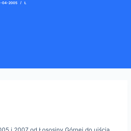
-04-2005
Ł
005 i 2007 od Łososiny Górnej do ujścia