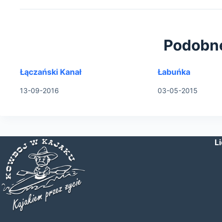
Podobn
Łączański Kanał
Łabuńka
13-09-2016
03-05-2015
L