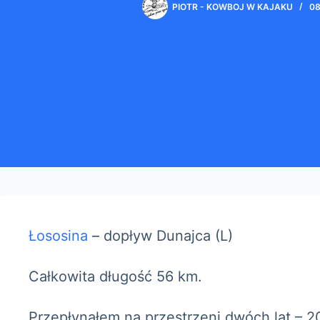
PIOTR - KOWBOJ W KAJAKU
08
Łososina
– dopływ Dunajca (L)
Całkowita długość 56 km.
Przepłynąłem na przestrzeni dwóch lat – 2