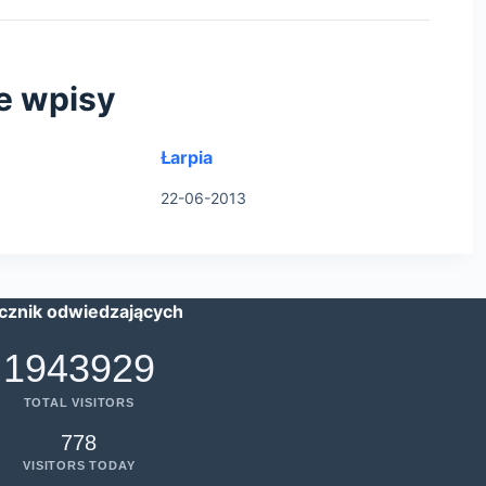
e wpisy
Łarpia
22-06-2013
icznik odwiedzających
1943929
TOTAL VISITORS
778
VISITORS TODAY