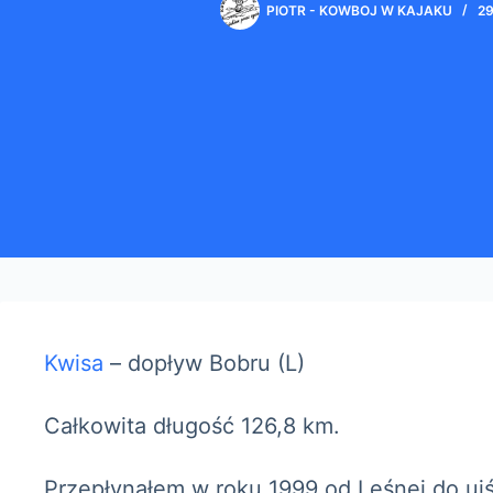
PIOTR - KOWBOJ W KAJAKU
2
Kwisa
– dopływ Bobru (L)
Całkowita długość 126,8 km.
Przepłynąłem w roku 1999 od Leśnej do ujś