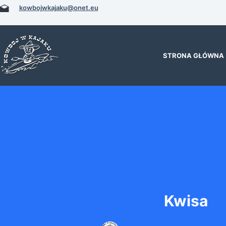
Przejdź
kowbojwkajaku@onet.eu
do
treści
STRONA GŁÓWNA
Kwisa