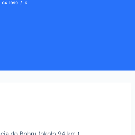
9-04-1999
K
cia do Bobru (około 94 km.)