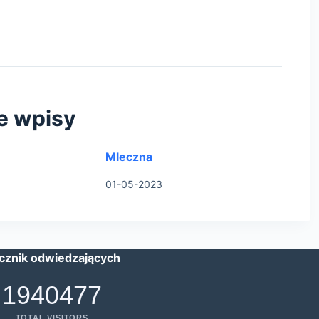
e wpisy
Mleczna
01-05-2023
icznik odwiedzających
1940477
TOTAL VISITORS