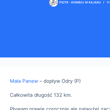
PIOTR - KOWBOJ W KAJAKU
11
Mała Panew
– dopływ Odry (P)
Całkowita długość 132 km.
Pływam prawie corocznie ale najwyżej zac