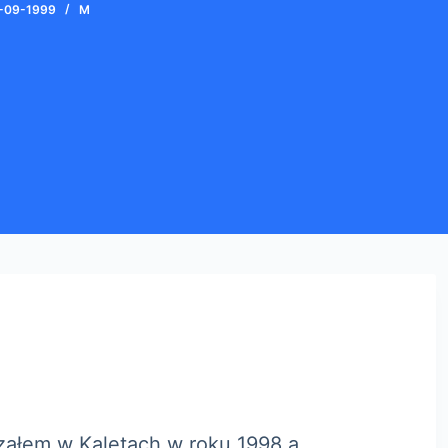
-09-1999
M
ząłem w Kaletach w roku 1998 a