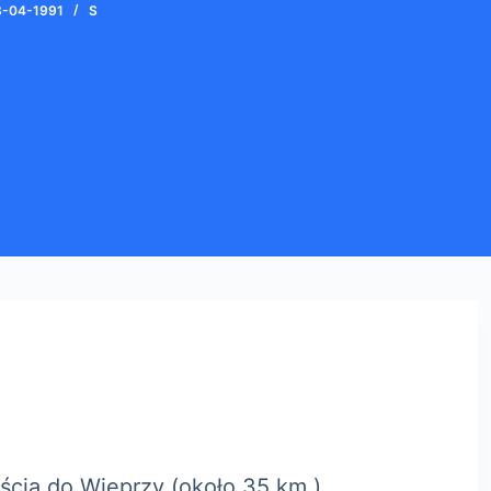
8-04-1991
S
ścia do Wieprzy (około 35 km.)