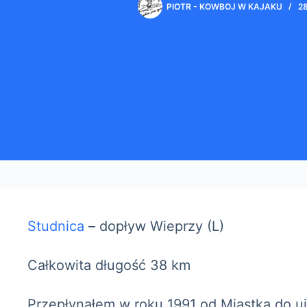
PIOTR - KOWBOJ W KAJAKU
2
Studnica
– dopływ Wieprzy (L)
Całkowita długość 38 km
Przepłynąłem w roku 1991 od Miastka do uj