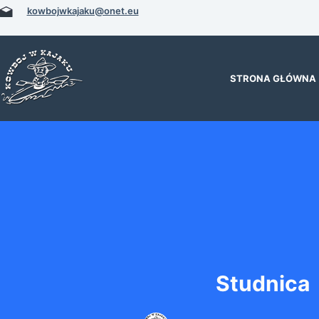
Przejdź
kowbojwkajaku@onet.eu
do
treści
STRONA GŁÓWNA
Studnica