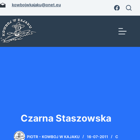
Przejdź
kowbojwkajaku@onet.eu
do
treści
Czarna Staszowska
PIOTR - KOWBOJ W KAJAKU
16-07-2011
C