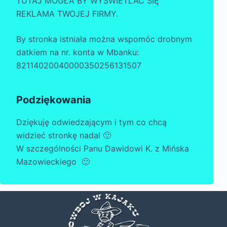
TUTAJ MOGŁA BY WYŚWIETLAĆ SIĘ
REKLAMA TWOJEJ FIRMY.
By stronka istniała można wspomóc drobnym
datkiem na nr. konta w Mbanku:
82114020040000350256131507
Podziękowania
Dziękuję odwiedzającym i tym co chcą
widzieć stronkę nadal 🙂
W szczególności Panu Dawidowi K. z Mińska
Mazowieckiego 🙂