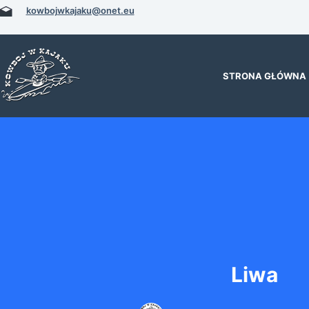
Przejdź
kowbojwkajaku@onet.eu
do
treści
STRONA GŁÓWNA
Liwa