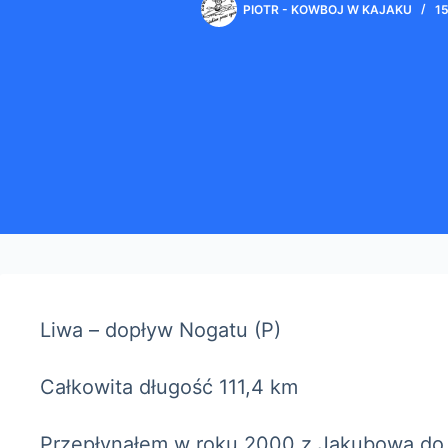
PIOTR - KOWBOJ W KAJAKU
1
Liwa – dopływ Nogatu (P)
Całkowita długość 111,4 km
Przepłynąłem w roku 2000 z Jakubowa do u