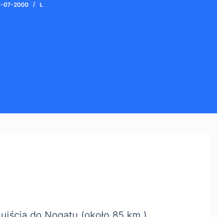
5-07-2000
L
jścia do Nogatu (około 85 km.)