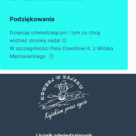
Podziękowania
Dziękuję odwiedzającym i tym co chcą
widzieć stronkę nadal 🙂
W szczególności Panu Dawidowi K. z Mińska
Mazowieckiego 🙂
Licznik odwiedzających