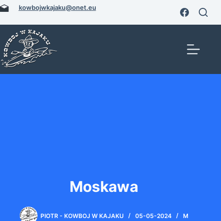
Przejdź
kowbojwkajaku@onet.eu
do
treści
Moskawa
PIOTR - KOWBOJ W KAJAKU
05-05-2024
M