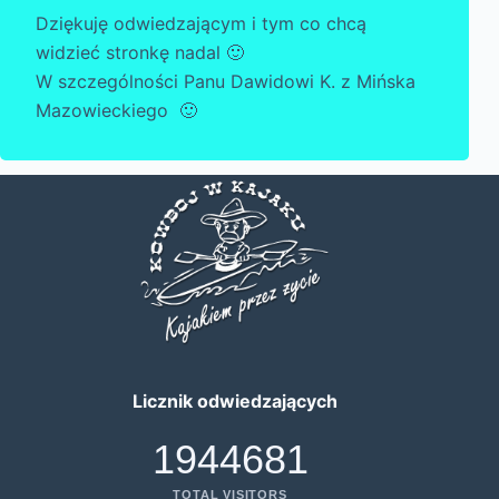
Dziękuję odwiedzającym i tym co chcą
widzieć stronkę nadal 🙂
W szczególności Panu Dawidowi K. z Mińska
Mazowieckiego 🙂
Licznik odwiedzających
1944681
TOTAL VISITORS