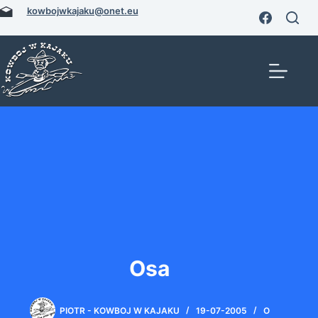
Przejdź
kowbojwkajaku@onet.eu
do
treści
Osa
PIOTR - KOWBOJ W KAJAKU
19-07-2005
O