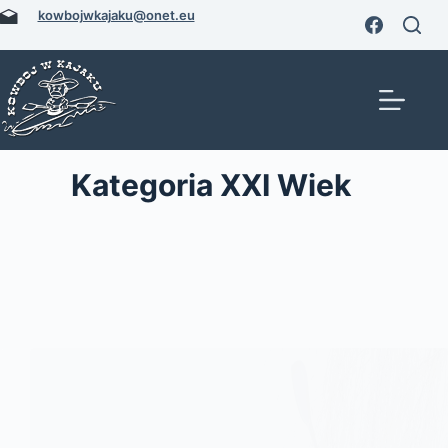
Przejdź
kowbojwkajaku@onet.eu
do
treści
Kategoria
XXI Wiek