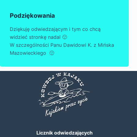
Podziękowania
Dziękuję odwiedzającym i tym co chcą
widzieć stronkę nadal 🙂
W szczególności Panu Dawidowi K. z Mińska
Mazowieckiego 🙂
Licznik odwiedzających