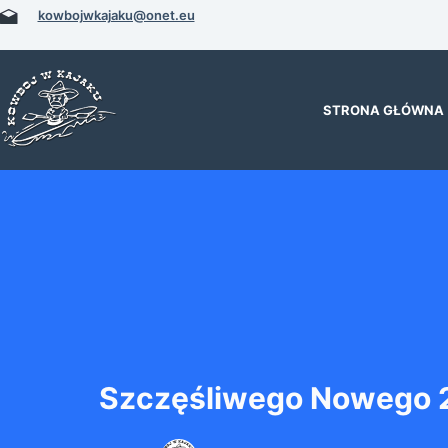
Przejdź
kowbojwkajaku@onet.eu
do
treści
STRONA GŁÓWNA
Szczęśliwego Nowego 2