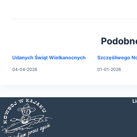
Podobn
Udanych Świąt Wielkanocnych
Szczęśliwego N
04-04-2026
01-01-2026
L