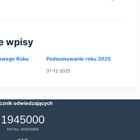
e wpisy
owego Roku
Podsumowanie roku 2025
31-12-2025
icznik odwiedzających
1945000
TOTAL VISITORS