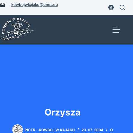
Przejdź
kowbojwkajaku@onet.eu
do
treści
Orzysza
PIOTR - KOWBOJ W KAJAKU
23-07-2004
O