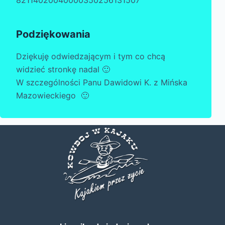
82114020040000350256131507
Podziękowania
Dziękuję odwiedzającym i tym co chcą
widzieć stronkę nadal 🙂
W szczególności Panu Dawidowi K. z Mińska
Mazowieckiego 🙂