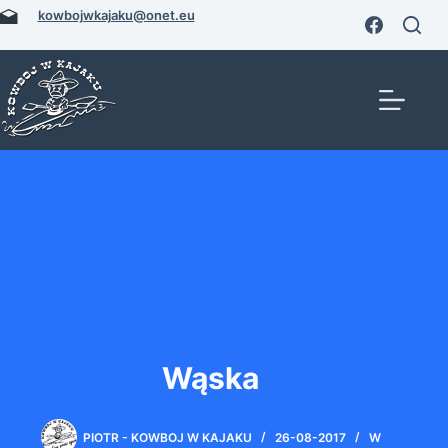
Przejdź
kowbojwkajaku@onet.eu
do
treści
Wąska
PIOTR - KOWBOJ W KAJAKU
26-08-2017
W