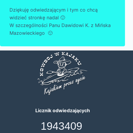
Dziękuję odwiedzającym i tym co chcą
widzieć stronkę nadal 🙂
W szczególności Panu Dawidowi K. z Mińska
Mazowieckiego 🙂
Licznik odwiedzających
1943409