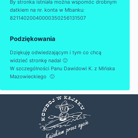
By stronka istniała można wspomóc drobnym
datkiem na nr. konta w Mbanku:
82114020040000350256131507
Podziękowania
Dziękuję odwiedzającym i tym co chcą
widzieć stronkę nadal 🙂
W szczególności Panu Dawidowi K. z Mińska
Mazowieckiego 🙂