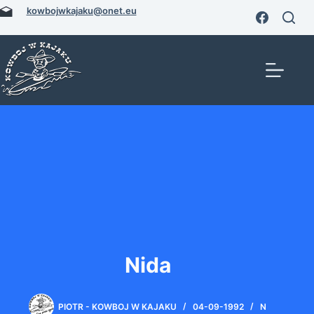
Przejdź
kowbojwkajaku@onet.eu
do
treści
Nida
PIOTR - KOWBOJ W KAJAKU
04-09-1992
N