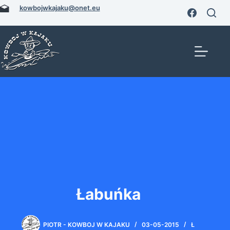
Przejdź
kowbojwkajaku@onet.eu
do
treści
Łabuńka
PIOTR - KOWBOJ W KAJAKU
03-05-2015
Ł