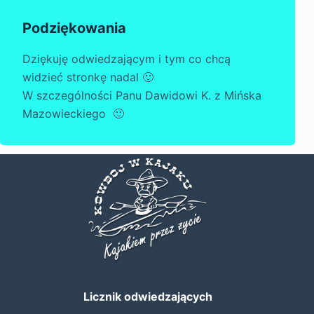
Podziękowania
Dziękuję odwiedzającym i tym co chcą
widzieć stronkę nadal 🙂
W szczególności Panu Dawidowi K. z Mińska
Mazowieckiego 🙂
Licznik odwiedzających