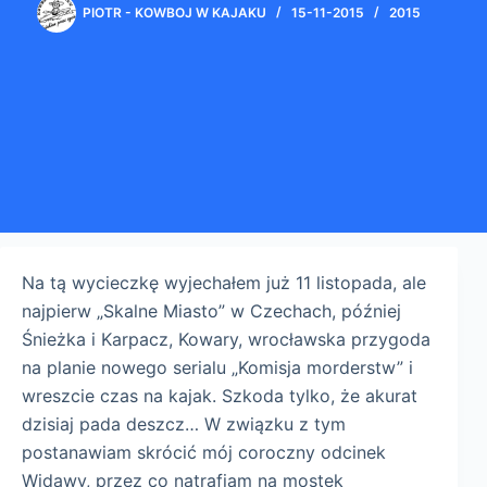
PIOTR - KOWBOJ W KAJAKU
15-11-2015
2015
Na tą wycieczkę wyjechałem już 11 listopada, ale
najpierw „Skalne Miasto” w Czechach, później
Śnieżka i Karpacz, Kowary, wrocławska przygoda
na planie nowego serialu „Komisja morderstw” i
wreszcie czas na kajak. Szkoda tylko, że akurat
dzisiaj pada deszcz… W związku z tym
postanawiam skrócić mój coroczny odcinek
Widawy, przez co natrafiam na mostek