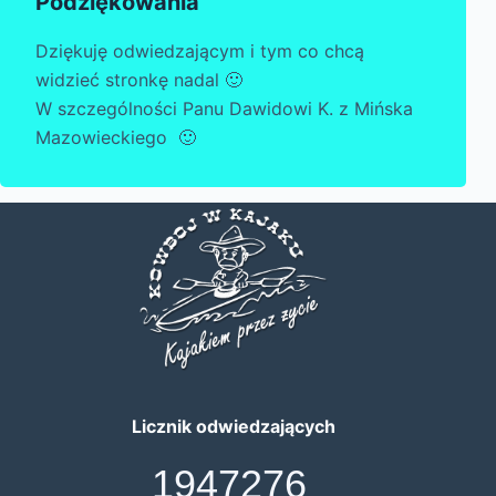
Podziękowania
Dziękuję odwiedzającym i tym co chcą
widzieć stronkę nadal 🙂
W szczególności Panu Dawidowi K. z Mińska
Mazowieckiego 🙂
Licznik odwiedzających
1947276