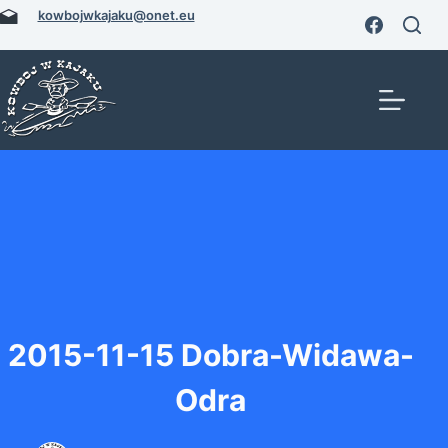
Przejdź
kowbojwkajaku@onet.eu
do
treści
2015-11-15 Dobra-Widawa-
Odra