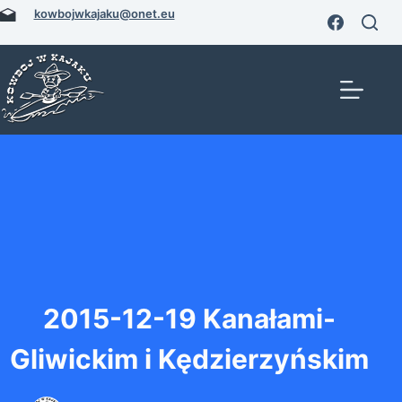
Przejdź
kowbojwkajaku@onet.eu
do
treści
2015-12-19 Kanałami-
Gliwickim i Kędzierzyńskim