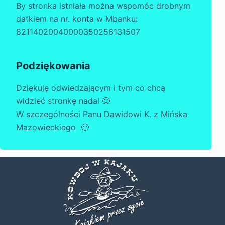
By stronka istniała można wspomóc drobnym
datkiem na nr. konta w Mbanku:
82114020040000350256131507
Podziękowania
Dziękuję odwiedzającym i tym co chcą
widzieć stronkę nadal 🙂
W szczególności Panu Dawidowi K. z Mińska
Mazowieckiego 🙂