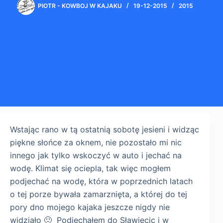
PIOTR - KOWBOJ W KAJAKU
19-12-2015
2015
Wstając rano w tą ostatnią sobotę jesieni i widząc
piękne słońce za oknem, nie pozostało mi nic
innego jak tylko wskoczyć w auto i jechać na
wodę. Klimat się ociepla, tak więc mogłem
podjechać na wodę, która w poprzednich latach
o tej porze bywała zamarznięta, a której do tej
pory dno mojego kajaka jeszcze nigdy nie
widziało 🙂 Podjechałem do Sławięcic i w