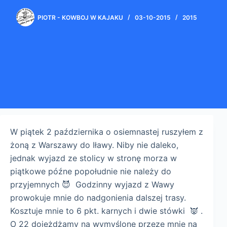
PIOTR - KOWBOJ W KAJAKU
03-10-2015
2015
W piątek 2 października o osiemnastej ruszyłem z
żoną z Warszawy do Iławy. Niby nie daleko,
jednak wyjazd ze stolicy w stronę morza w
piątkowe późne popołudnie nie należy do
przyjemnych 😈 Godzinny wyjazd z Wawy
prowokuje mnie do nadgonienia dalszej trasy.
Kosztuje mnie to 6 pkt. karnych i dwie stówki 👿 .
O 22 dojeżdżamy na wymyślone przeze mnie na