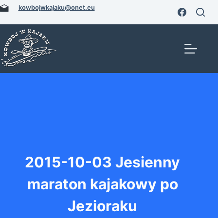
Przejdź
kowbojwkajaku@onet.eu
do
treści
2015-10-03 Jesienny
maraton kajakowy po
Jezioraku