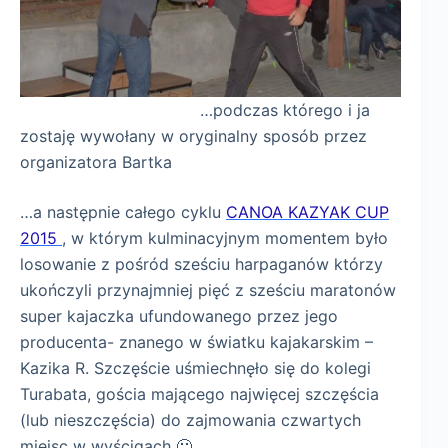
…podczas którego i ja
zostaję wywołany w oryginalny sposób przez
organizatora Bartka
…a następnie całego cyklu
CANOA KAZYAK CUP
2015
, w którym kulminacyjnym momentem było
losowanie z pośród sześciu harpaganów którzy
ukończyli przynajmniej pięć z sześciu maratonów
super kajaczka ufundowanego przez jego
producenta- znanego w światku kajakarskim –
Kazika R. Szczęście uśmiechnęło się do kolegi
Turabata, gościa mającego najwięcej szczęścia
(lub nieszczęścia) do zajmowania czwartych
miejsc w wyścigach 🙂