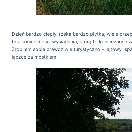
no i znów na wo
Dzień bardzo ciepły, rzeka bardzo płytka, wiele prze
bez konieczności wysiadania, którą to koniecznoś
Zrobiłem sobie prawdziwie turystyczno – lajtowy sp
łączce za mostkiem.