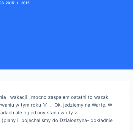
08-2015
2015
nia i wakacji , mocno zaspałem ostatni to wszak
ływaniu w tym roku 🙁 . Ok. jedziemy na Wartę. W
wadach ale oględziny stanu wody z
 )plany i pojechaliśmy do Działoszyna- dokładnie