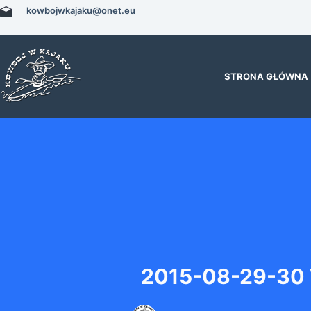
Przejdź
kowbojwkajaku@onet.eu
do
treści
STRONA GŁÓWNA
2015-08-29-30 