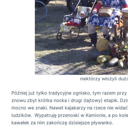
niektórzy włożyli dużo pracy w 
Później już tylko tradycyjne ognisko, tym razem przy
znowu zbyt krótka nocka i drugi (lajtowy) etapik. Dz
mocno we znaki. Nawet kajakarzy na rzece nie widać, 
ludzików. Wypatruję przenoski w Kamionie, a po kole
kawałek za nim zakończę dzisiejsze pływanko.