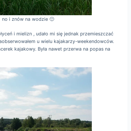
dzie 🙂
płyceń i mielizn , udało mi się jednak przemieszczać
ć zaobserwowałem u wielu kajakarzy-weekendowców.
acerek kajakowy. Była nawet przerwa na popas na