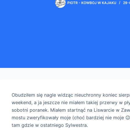
PIOTR - KOWBOJ W KAJAKU
29-
Obudziłem się nagle widząc nieuchronny koniec sierp
weekend, a ja jeszcze nie miałem takiej przerwy w p
sobotni poranek. Miałem startnąć na Liswarcie w Za
mostu zweryfikowały moje (choć bardziej nie moje 😉
tam gdzie w ostatniego Sylwestra.