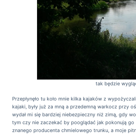
tak będzie wyglądała moja dal
Przepłynęło tu koło mnie kilka kajaków z wypożyczali
kajaki, były już za mną a przedemną warkocz przy oś
wydał mi się bardziej niebezpieczny niż zimą, gdy w
tym czy nie zaczekać by pooglądać jak pokonują go i
znanego producenta chmielowego trunku, a moje pitn