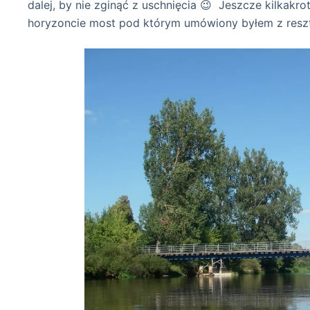
dalej, by nie zginąć z uschnięcia 😉 Jeszcze kilkakr
horyzoncie most pod którym umówiony byłem z reszt