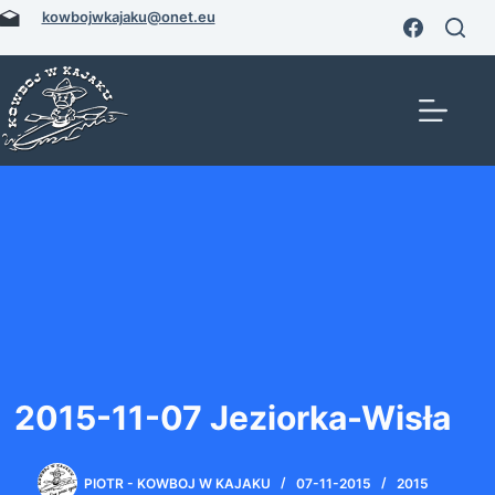
Przejdź
kowbojwkajaku@onet.eu
do
treści
2015-11-07 Jeziorka-Wisła
PIOTR - KOWBOJ W KAJAKU
07-11-2015
2015