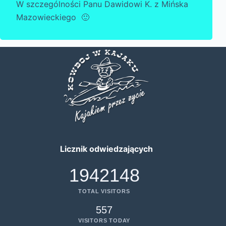
W szczególności Panu Dawidowi K. z Mińska
Mazowieckiego 🙂
Licznik odwiedzających
1942148
TOTAL VISITORS
557
VISITORS TODAY