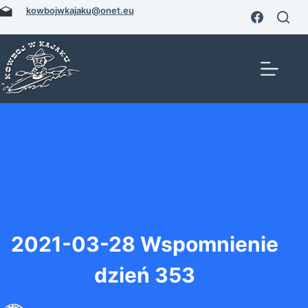
Przejdź
kowbojwkajaku@onet.eu
do
treści
2021-03-28 Wspomnienie
dzień 353