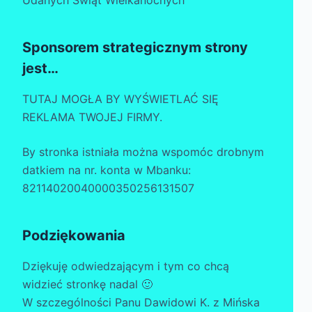
Udanych Świąt Wielkanocnych
Sponsorem strategicznym strony
jest…
TUTAJ MOGŁA BY WYŚWIETLAĆ SIĘ
REKLAMA TWOJEJ FIRMY.
By stronka istniała można wspomóc drobnym
datkiem na nr. konta w Mbanku:
82114020040000350256131507
Podziękowania
Dziękuję odwiedzającym i tym co chcą
widzieć stronkę nadal 🙂
W szczególności Panu Dawidowi K. z Mińska