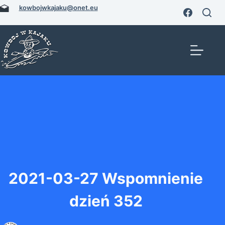
Przejdź
kowbojwkajaku@onet.eu
do
treści
2021-03-27 Wspomnienie
dzień 352