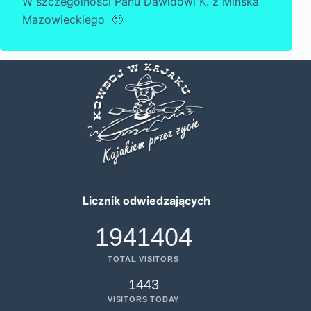
W szczególności Panu Dawidowi K. z Mińska
Mazowieckiego 🙂
Licznik odwiedzających
1941404
TOTAL VISITORS
1443
VISITORS TODAY