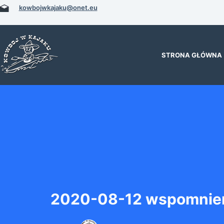
Przejdź
kowbojwkajaku@onet.eu
do
treści
STRONA GŁÓWNA
2020-08-12 wspomnien