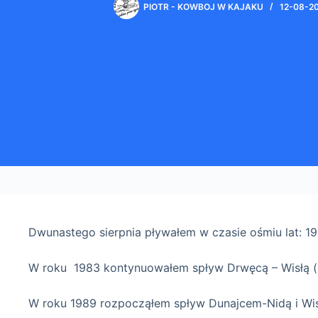
PIOTR - KOWBOJ W KAJAKU
12-08-2
Dwunastego sierpnia pływałem w czasie ośmiu lat: 19
W roku 1983 kontynuowałem spływ Drwęcą – Wisłą (
W roku 1989 rozpocząłem spływ Dunajcem-Nidą i Wis