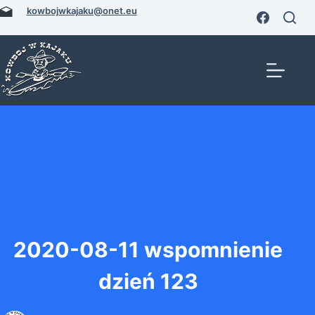
Przejdź
kowbojwkajaku@onet.eu
do
treści
2020-08-11 wspomnienie
dzień 123