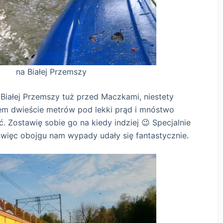
zemszy
iałej Przemszy tuż przed Maczkami, niestety
łem dwieście metrów pod lekki prąd i mnóstwo
 Zostawię sobie go na kiedy indziej 😉 Specjalnie
ń, więc obojgu nam wypady udały się fantastycznie.