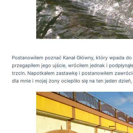
na Białej Pr
Postanowiłem poznać Kanał Główny, który wpada do B
przegapiłem jego ujście, wróciłem jednak i podpłyną
trzcin. Napotkałem zastawkę i postanowiłem zawrócić.
dla mnie i mojej żony ociepliło się na ten jeden dzie