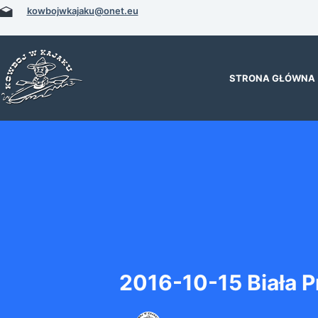
Przejdź
kowbojwkajaku@onet.eu
do
treści
STRONA GŁÓWNA
2016-10-15 Biała 