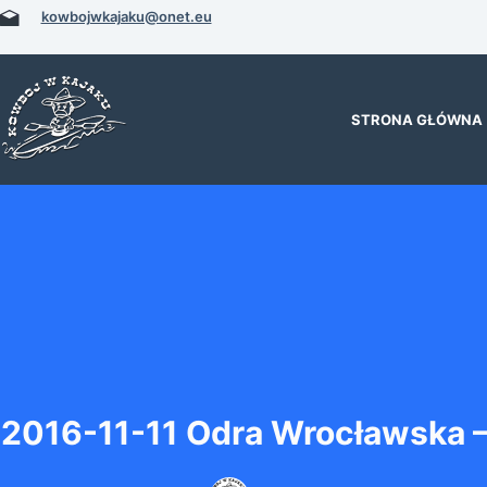
Przejdź
kowbojwkajaku@onet.eu
do
treści
STRONA GŁÓWNA
2016-11-11 Odra Wrocławska 