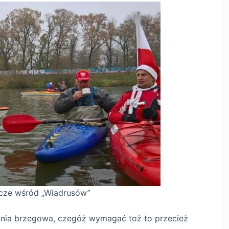
adrusów”
inia brzegowa, czegóż wymagać toż to przecież