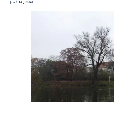
późna jesień.
jesienny Wr