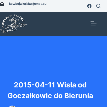
Przejdź
kowbojwkajaku@onet.eu
do
treści
2015-04-11 Wisła od
Goczałkowic do Bierunia