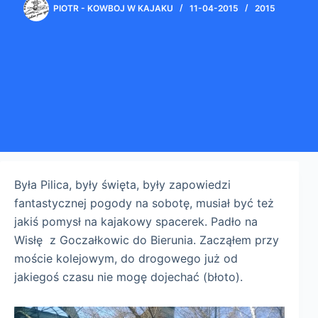
PIOTR - KOWBOJ W KAJAKU
11-04-2015
2015
Była Pilica, były święta, były zapowiedzi
fantastycznej pogody na sobotę, musiał być też
jakiś pomysł na kajakowy spacerek. Padło na
Wisłę z Goczałkowic do Bierunia. Zacząłem przy
moście kolejowym, do drogowego już od
jakiegoś czasu nie mogę dojechać (błoto).