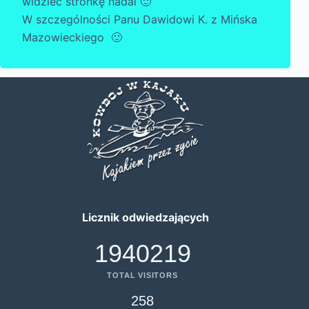
widzieć stronkę nadal 🙂
W szczególności Panu Dawidowi K. z Mińska
Mazowieckiego 🙂
Licznik odwiedzających
1940219
TOTAL VISITORS
258