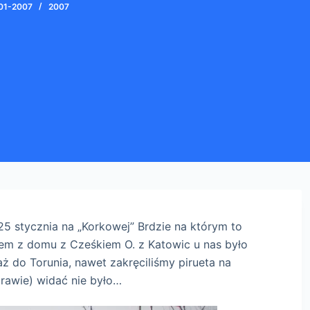
01-2007
2007
5 stycznia na „Korkowej” Brdzie na którym to
łem z domu z Cześkiem O. z Katowic u nas było
 do Torunia, nawet zakręciliśmy pirueta na
prawie) widać nie było…