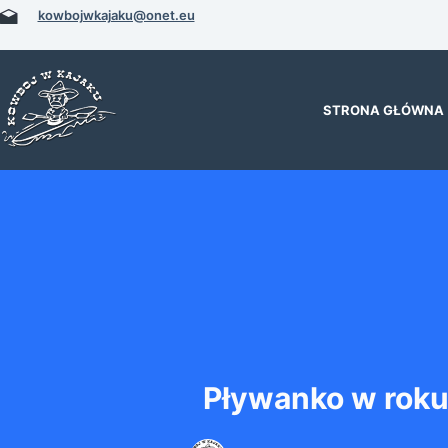
Przejdź
kowbojwkajaku@onet.eu
do
treści
STRONA GŁÓWNA
Pływanko w rok