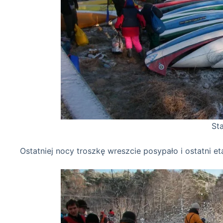
Stare poczciwe sz
Ostatniej nocy troszkę wreszcie posypało i ostatni 