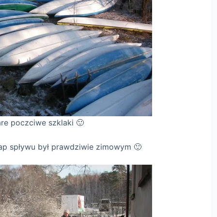
klaki 🙂
etap spływu był prawdziwie zimowym 🙂