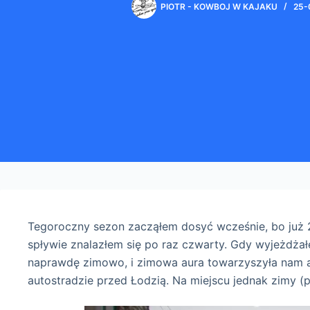
PIOTR - KOWBOJ W KAJAKU
25-
Tegoroczny sezon zacząłem dosyć wcześnie, bo już 2
spływie znalazłem się po raz czwarty. Gdy wyjeżdża
naprawdę zimowo, i zimowa aura towarzyszyła nam aż
autostradzie przed Łodzią. Na miejscu jednak zimy (