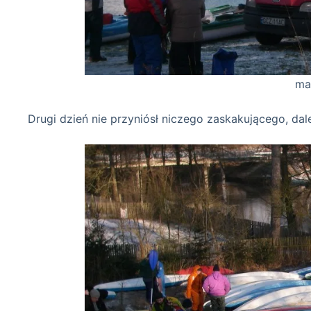
mało zimowo w M
Drugi dzień nie przyniósł niczego zaskakującego, da