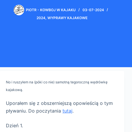
PIOTR - KOWBOJ W KAJAKU
03-07-2024
2024
,
WYPRAWY KAJAKOWE
No i ruszyłem na (póki co nie) samotną tegoroczną wędrówkę
kajakową.
Uporałem się z obszerniejszą opowieścią o tym
pływaniu. Do poczytania
tutaj
.
Dzień 1.