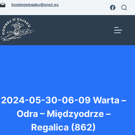
Przejdź
kowbojwkajaku@onet.eu
do
treści
2024-05-30-06-09 Warta –
Odra – Międzyodrze –
Regalica (862)