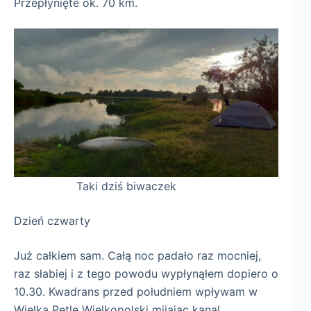
Przepłynięte ok. 70 km.
Taki dziś biwaczek
Dzień czwarty
Już całkiem sam. Całą noc padało raz mocniej,
raz słabiej i z tego powodu wypłynąłem dopiero o
10.30. Kwadrans przed południem wpływam w
Wielką Pętlę Wielkopolski mijajac kanal