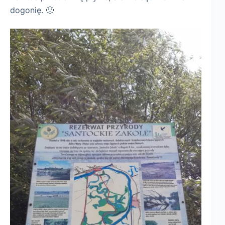
dogonię. 🙂