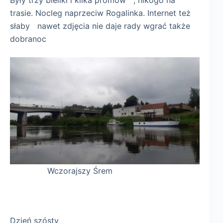
Były trzy bieliki i kilka promów , nikogo na
trasie. Nocleg naprzeciw Rogalinka. Internet też
słaby nawet zdjęcia nie daje rady wgrać także
dobranoc
Wczorajszy Śrem
Dzień szósty