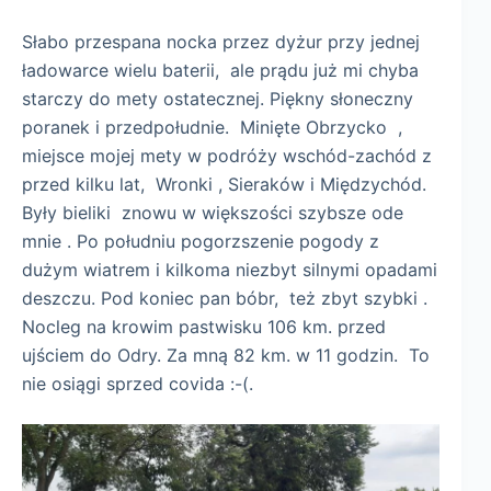
Słabo przespana nocka przez dyżur przy jednej
ładowarce wielu baterii, ale prądu już mi chyba
starczy do mety ostatecznej. Piękny słoneczny
poranek i przedpołudnie. Minięte Obrzycko ,
miejsce mojej mety w podróży wschód-zachód z
przed kilku lat, Wronki , Sieraków i Międzychód.
Były bieliki znowu w większości szybsze ode
mnie . Po południu pogorzszenie pogody z
dużym wiatrem i kilkoma niezbyt silnymi opadami
deszczu. Pod koniec pan bóbr, też zbyt szybki .
Nocleg na krowim pastwisku 106 km. przed
ujściem do Odry. Za mną 82 km. w 11 godzin. To
nie osiągi sprzed covida :-(.