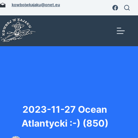
Przejdź
kowbojwkajaku@onet.eu
do
treści
2023-11-27 Ocean
Atlantycki :-) (850)