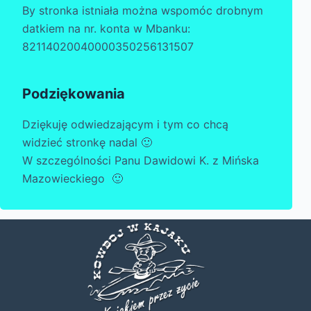
By stronka istniała można wspomóc drobnym
datkiem na nr. konta w Mbanku:
82114020040000350256131507
Podziękowania
Dziękuję odwiedzającym i tym co chcą
widzieć stronkę nadal 🙂
W szczególności Panu Dawidowi K. z Mińska
Mazowieckiego 🙂