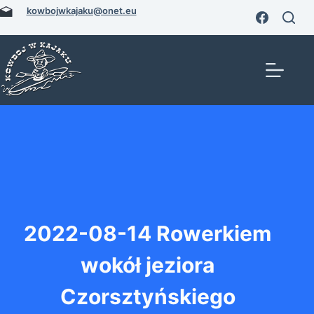
Przejdź
kowbojwkajaku@onet.eu
do
treści
2022-08-14 Rowerkiem
wokół jeziora
Czorsztyńskiego