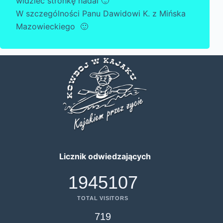
widzieć stronkę nadal 🙂
W szczególności Panu Dawidowi K. z Mińska
Mazowieckiego 🙂
Licznik odwiedzających
1945107
TOTAL VISITORS
719