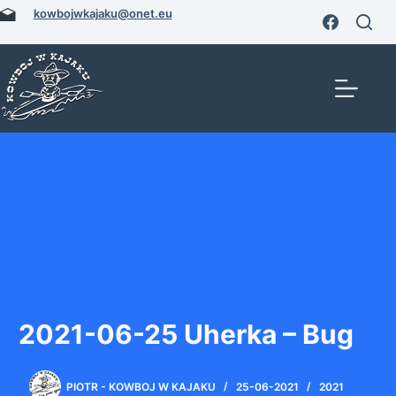
Przejdź
kowbojwkajaku@onet.eu
do
treści
2021-06-25 Uherka – Bug
PIOTR - KOWBOJ W KAJAKU
25-06-2021
2021