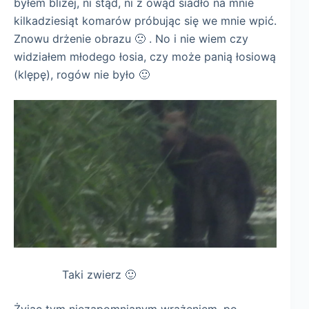
byłem bliżej, ni stąd, ni z owąd siadło na mnie
kilkadziesiąt komarów próbując się we mnie wpić.
Znowu drżenie obrazu 🙁 . No i nie wiem czy
widziałem młodego łosia, czy może panią łosiową
(klępę), rogów nie było 🙂
Taki zwierz 🙂