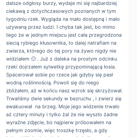
dalsze odgłosy burzy, wydaje mi się najbardziej
ciekawą z dotychczasowych poznanych w tym
tygodniu rzek. Wygląda na mało dostępną i mało
używaną przez ludzi. I chyba tak jest, bo mimo
tego że w jednym miejscu jest cała przegrodzona
siecią rybiego kłusownika, to dalej natrafiam na
zwierza, którego do tej pory na żywo nigdy nie
widziałem 🙂 . Już z daleka na prostym odcinku
rzeki dojrzałem sylwetkę przypominającą łosia.
Spacerował sobie po rzece jak gdyby się pasł
wodną roślinnością. Powoli się do niego
zbliżałem, aż w końcu nasz wzrok się skrzyżował.
Trwaliśmy dwie sekundy w bezruchu , i zwierz się
ewakuował na brzeg. Moje jego widzenie trwało
aż cztery minuty i tylko żal że nie wyszło żadne
wyraźne zdjęcie, bo najpierw próbowałem na
pełnym zoomie, więc troszkę trzęsło, a gdy