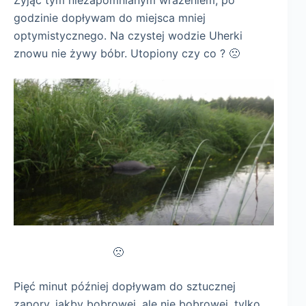
Żyjąc tym niezapomnianym wrażeniem, po
godzinie dopływam do miejsca mniej
optymistycznego. Na czystej wodzie Uherki
znowu nie żywy bóbr. Utopiony czy co ? 🙁
🙁
Pięć minut później dopływam do sztucznej
zapory, jakby bobrowej, ale nie bobrowej, tylko