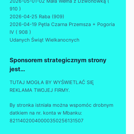
2026-05-01-02 Mała Wełna z Dzwonówką (
910 )
2026-04-25 Raba (909)
2026-04-19 Pętla Czarna Przemsza + Pogoria
IV ( 908 )
Udanych Świąt Wielkanocnych
Sponsorem strategicznym strony
jest…
TUTAJ MOGŁA BY WYŚWIETLAĆ SIĘ
REKLAMA TWOJEJ FIRMY.
By stronka istniała można wspomóc drobnym
datkiem na nr. konta w Mbanku:
82114020040000350256131507