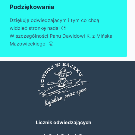
Podziękowania
Dziękuję odwiedzającym i tym co chcą
widzieć stronkę nadal 🙂
W szczególności Panu Dawidowi K. z Mińska
Mazowieckiego 🙂
Licznik odwiedzających