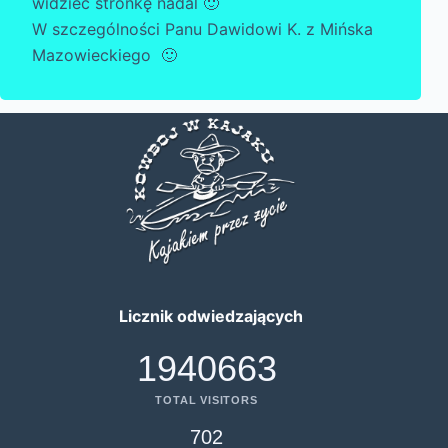
widzieć stronkę nadal 🙂
W szczególności Panu Dawidowi K. z Mińska
Mazowieckiego 🙂
Licznik odwiedzających
1940663
TOTAL VISITORS
702