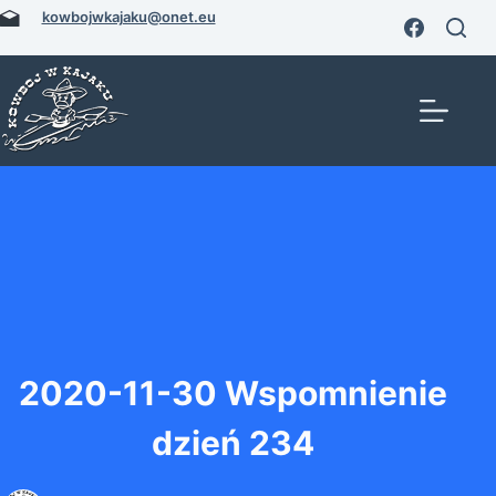
Przejdź
kowbojwkajaku@onet.eu
do
treści
2020-11-30 Wspomnienie
dzień 234