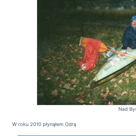
Nad Bystrzycą 06-
W roku 2010 płynąłem Odrą