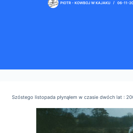
PIOTR - KOWBOJ W KAJAKU
06-11-2
Szóstego listopada płynąłem w czasie dwóch lat : 20