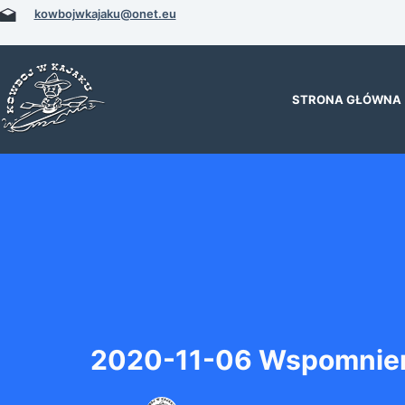
Przejdź
kowbojwkajaku@onet.eu
do
treści
STRONA GŁÓWNA
2020-11-06 Wspomnien