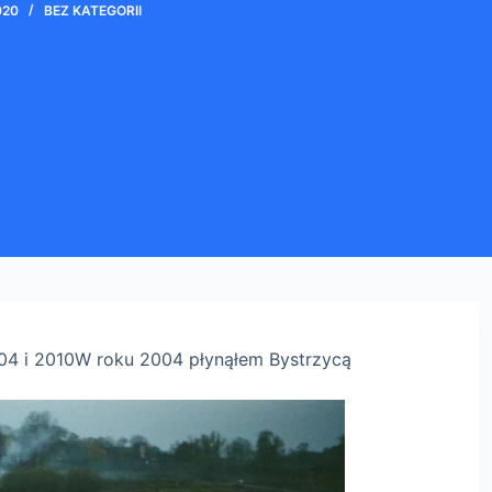
020
BEZ KATEGORII
04 i 2010
W roku 2004 płynąłem Bystrzycą