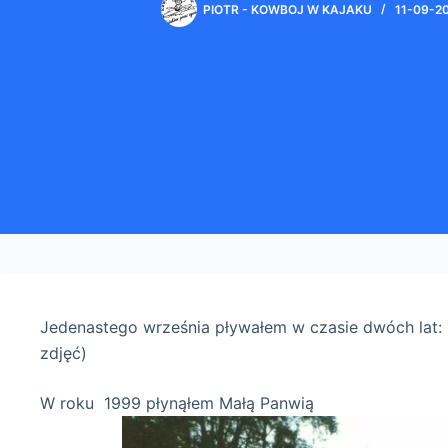
PIOTR - KOWBOJ W KAJAKU
11-09-2
Jedenastego września pływałem w czasie dwóch lat: 
zdjęć)
W roku 1999 płynąłem Małą Panwią