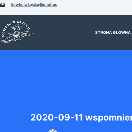
Przejdź
kowbojwkajaku@onet.eu
do
treści
STRONA GŁÓWNA
2020-09-11 wspomnien