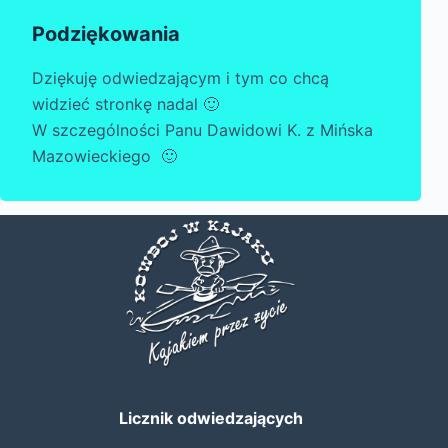
Podziękowania
Dziękuję odwiedzającym i tym co chcą
widzieć stronkę nadal 🙂
W szczególności Panu Dawidowi K. z Mińska
Mazowieckiego 🙂
Licznik odwiedzających