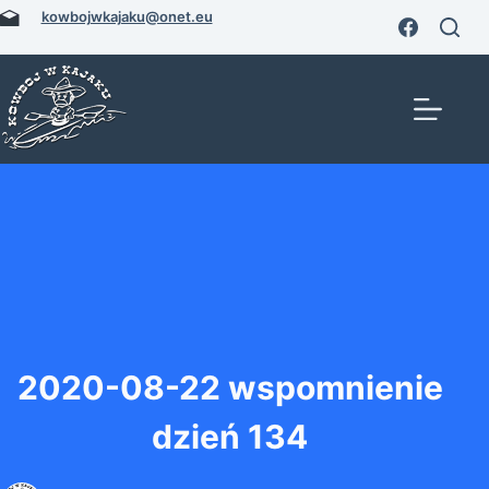
Przejdź
kowbojwkajaku@onet.eu
do
treści
2020-08-22 wspomnienie
dzień 134