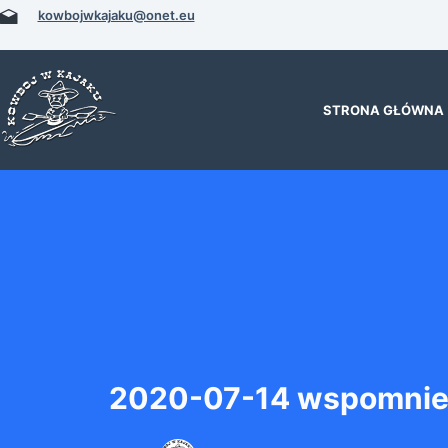
Przejdź
kowbojwkajaku@onet.eu
do
treści
STRONA GŁÓWNA
2020-07-14 wspomnien