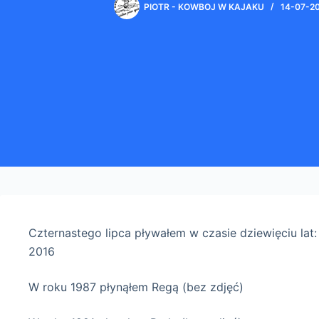
PIOTR - KOWBOJ W KAJAKU
14-07-2
Czternastego lipca pływałem w czasie dziewięciu lat:
2016
W roku 1987 płynąłem Regą (bez zdjęć)