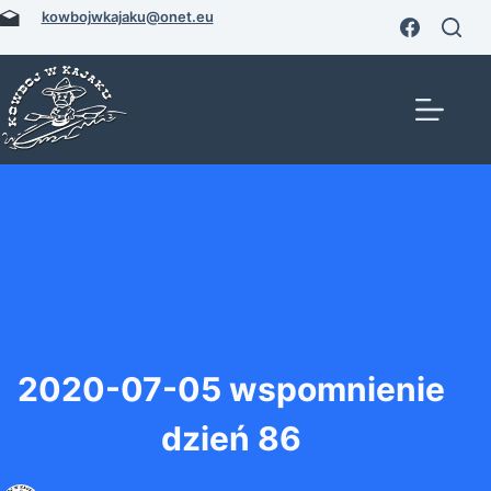
Przejdź
kowbojwkajaku@onet.eu
do
treści
2020-07-05 wspomnienie
dzień 86