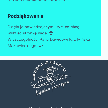
Podziękowania
Dziękuję odwiedzającym i tym co chcą
widzieć stronkę nadal 🙂
W szczególności Panu Dawidowi K. z Mińska
Mazowieckiego 🙂