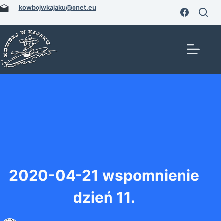
Przejdź
kowbojwkajaku@onet.eu
do
treści
2020-04-21 wspomnienie
dzień 11.