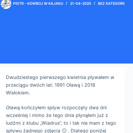
PIOTR - KOWBOJ W KAJAKU
21-04-2020
BEZ KATEGORII
Dwudziestego pierwszego kwietnia pływałem w
przeciągu dwóch lat: 1991 Oławą i 2018
Wisłokiem.
Oławą kończyłem spływ rozpoczęty dwa dni
wcześniej i mimo że tego dnia płynąłem już z
ludźmi z klubu „Wiadrus”, to i tak nie mam z tego
spływu żadnego zdjęcia 🙁 . Dlatego poniżej