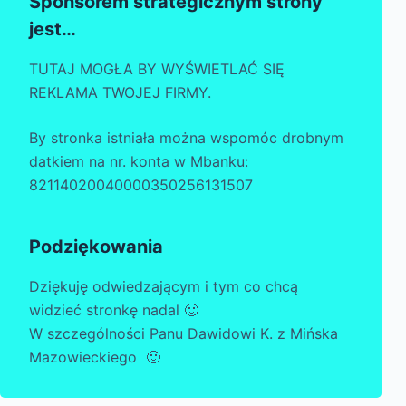
Sponsorem strategicznym strony
jest…
TUTAJ MOGŁA BY WYŚWIETLAĆ SIĘ
REKLAMA TWOJEJ FIRMY.
By stronka istniała można wspomóc drobnym
datkiem na nr. konta w Mbanku:
82114020040000350256131507
Podziękowania
Dziękuję odwiedzającym i tym co chcą
widzieć stronkę nadal 🙂
W szczególności Panu Dawidowi K. z Mińska
Mazowieckiego 🙂