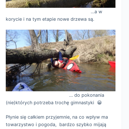
…a w
korycie i na tym etapie nowe drzewa są.
… do pokonania
(nie)których potrzeba trochę gimnastyki 😀
Płynie się całkiem przyjemnie, na co wpływ ma
towarzystwo i pogoda, bardzo szybko mijają