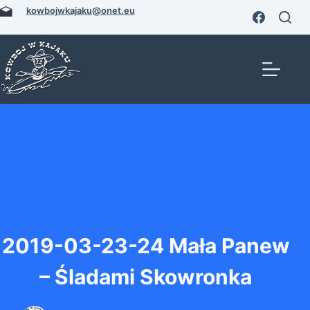
Przejdź
kowbojwkajaku@onet.eu
do
treści
2019-03-23-24 Mała Panew
– Śladami Skowronka