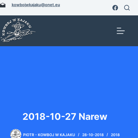
Przejdź
kowbojwkajaku@onet.eu
do
treści
2018-10-27 Narew
PIOTR - KOWBOJ W KAJAKU
28-10-2018
2018