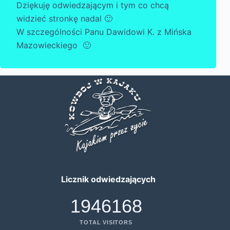
Dziękuję odwiedzającym i tym co chcą
widzieć stronkę nadal 🙂
W szczególności Panu Dawidowi K. z Mińska
Mazowieckiego 🙂
Licznik odwiedzających
1946168
TOTAL VISITORS