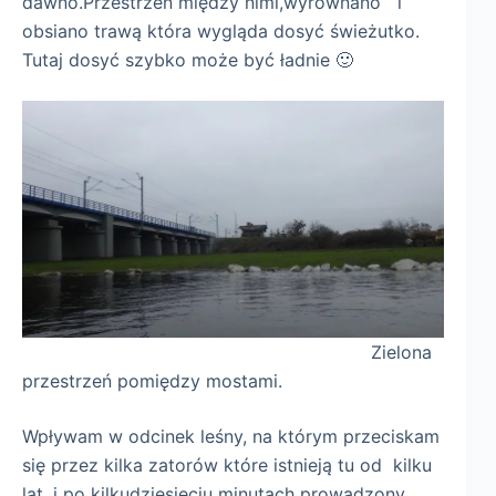
dawno.Przestrzeń między nimi,wyrównano i
obsiano trawą która wygląda dosyć świeżutko.
Tutaj dosyć szybko może być ładnie 🙂
Zielona
przestrzeń pomiędzy mostami.
Wpływam w odcinek leśny, na którym przeciskam
się przez kilka zatorów które istnieją tu od kilku
lat, i po kilkudziesięciu minutach prowadzony