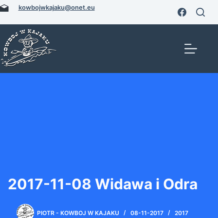
Przejdź
kowbojwkajaku@onet.eu
do
treści
2017-11-08 Widawa i Odra
PIOTR - KOWBOJ W KAJAKU
08-11-2017
2017