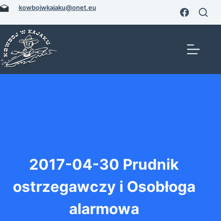
Przejdź
kowbojwkajaku@onet.eu
do
treści
2017-04-30 Prudnik
ostrzegawczy i Osobłoga
alarmowa