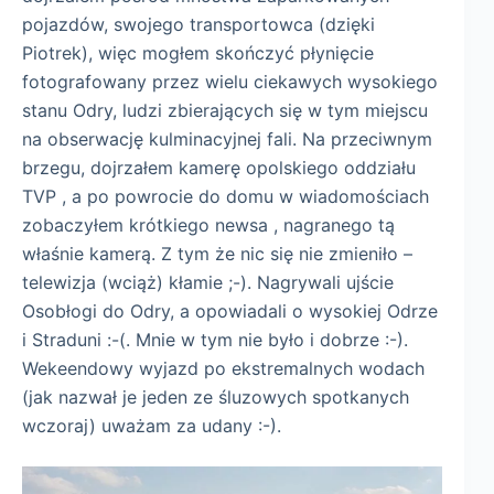
pojazdów, swojego transportowca (dzięki
Piotrek), więc mogłem skończyć płynięcie
fotografowany przez wielu ciekawych wysokiego
stanu Odry, ludzi zbierających się w tym miejscu
na obserwację kulminacyjnej fali. Na przeciwnym
brzegu, dojrzałem kamerę opolskiego oddziału
TVP , a po powrocie do domu w wiadomościach
zobaczyłem krótkiego newsa , nagranego tą
właśnie kamerą. Z tym że nic się nie zmieniło –
telewizja (wciąż) kłamie ;-). Nagrywali ujście
Osobłogi do Odry, a opowiadali o wysokiej Odrze
i Straduni :-(. Mnie w tym nie było i dobrze :-).
Wekeendowy wyjazd po ekstremalnych wodach
(jak nazwał je jeden ze śluzowych spotkanych
wczoraj) uważam za udany :-).