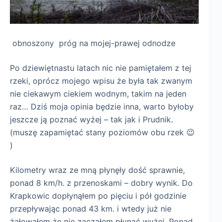
obnoszony próg na mojej-prawej odnodze
Po dziewiętnastu latach nic nie pamiętałem z tej
rzeki, oprócz mojego wpisu że była tak zwanym
nie ciekawym ciekiem wodnym, takim na jeden
raz… Dziś moja opinia będzie inna, warto byłoby
jeszcze ją poznać wyżej – tak jak i Prudnik.
(muszę zapamiętać stany poziomów obu rzek 😉
)
Kilometry wraz ze mną płynęły dość sprawnie,
ponad 8 km/h. z przenoskami – dobry wynik. Do
Krapkowic dopłynąłem po pięciu i pół godzinie
przepływając ponad 43 km. i wtedy już nie
żałowałem że nie zacząłem płynąć wyżej. Ponad