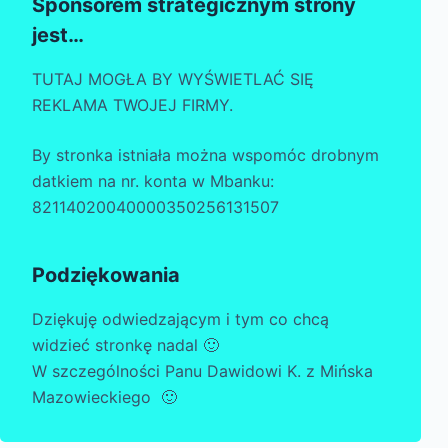
Sponsorem strategicznym strony
jest…
TUTAJ MOGŁA BY WYŚWIETLAĆ SIĘ
REKLAMA TWOJEJ FIRMY.
By stronka istniała można wspomóc drobnym
datkiem na nr. konta w Mbanku:
82114020040000350256131507
Podziękowania
Dziękuję odwiedzającym i tym co chcą
widzieć stronkę nadal 🙂
W szczególności Panu Dawidowi K. z Mińska
Mazowieckiego 🙂