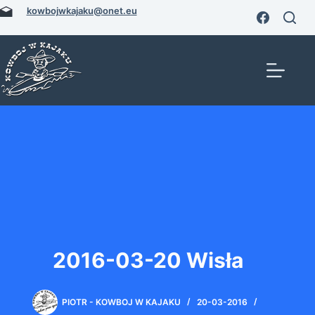
Przejdź
kowbojwkajaku@onet.eu
do
treści
2016-03-20 Wisła
PIOTR - KOWBOJ W KAJAKU
20-03-2016